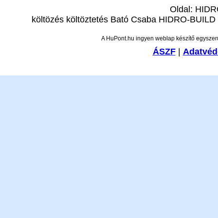
Oldal: HIDR
költözés költöztetés Bató Csaba HIDRO-BUILD - 
A HuPont.hu ingyen weblap készítő egyszer
ÁSZF
|
Adatvéde