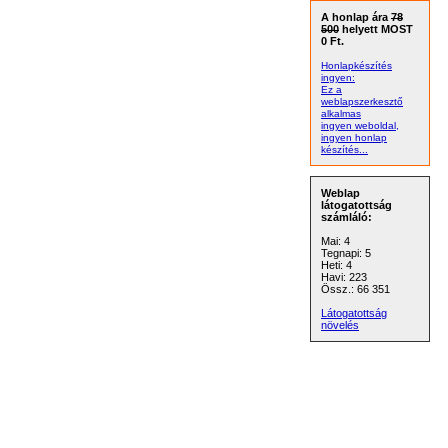
A honlap ára
78
500
helyett MOST
0 Ft.
Honlapkészítés
ingyen:
Ez a
weblapszerkesztő
alkalmas
ingyen weboldal,
ingyen honlap
készítés...
Weblap
látogatottság
számláló:
Mai: 4
Tegnapi: 5
Heti: 4
Havi: 223
Össz.: 66 351
Látogatottság
növelés