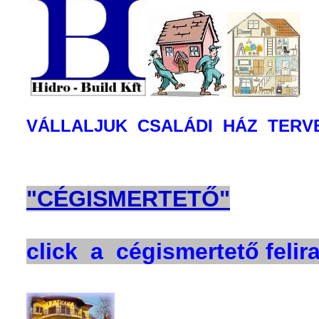
VÁLLALJUK CSALÁDI HÁZ TERV
"CÉGISMERTETŐ"
click a cégismertető felira