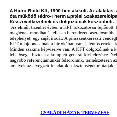
A Hidro-Build Kft, 1990-ben alakult. Az alakítást
óta működő Hidro-Therm Építési Szakszerelőipa
Kisszövetkezetnek és dolgozóinak köszönheti.
Az elmúlt tizenhét évben a KFT fokozatosan fejlődött.
magáénak mondhat 1 teljesen berendezett asztalosműhely
telephelyet, egy saját irodát. A pilisszentkereszti vendé
KFT tulajdonosainak a birtokában van, jelentős értéket k
Minden szakma képviselve van. A KFT dolgozóinak a ké
lehetőséget biztosít a komplett generál-kivitelezésre. N
nagyobb referenciamunkát felsorolunk, természetesen az
amelyek az elvégzett feladatok sokszínűségét mutatják.
CSALÁDI HÁZAK TERVEZÉSE